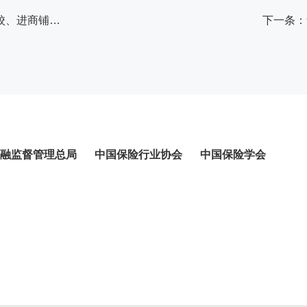
上一条：华泰财险贵州省分公司开展2023年“3·15”进学校、进商铺活动
下一条：
融监督管理总局
中国保险行业协会
中国保险学会