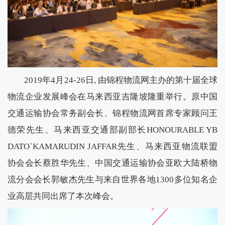
2019年
4
月
24-26
日
,
由锦程物流网主办的第十届全球
物流企业发展峰会在马来西亚吉隆坡隆重举行。原中国
交通运输协会常务副会长、锦程物流网首席专家顾问王
德荣先生、马来西亚交通部副部长
HONOURABLE YB
DATO`KAMARUDIN JAFFAR
先生、马来西亚物流联盟
协会会长蔡胜华先生、中国交通运输协会亚欧大陆桥物
流分会会长郭敏杰先生与来自世界各地
1300
多位知名企
业高层共同出席了本次峰会。