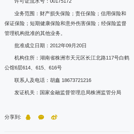
许可证流水号：
00175172
业务范围：财产损失保险；责任保险；信用保险和
保证保险；短期健康保险和意外伤害保险；经保险监督
管理机构批准的其他业务。
批准成立日期：
2012
年
09
月
20
日
机构住所：湖南省株洲市天元区长江北路
117
号白鹤
公馆
6
层
614
、
615
、
616
号
联系人及电话：胡鑫
18673721216
发证机关：国家金融监督管理总局株洲监管分局
分享到: